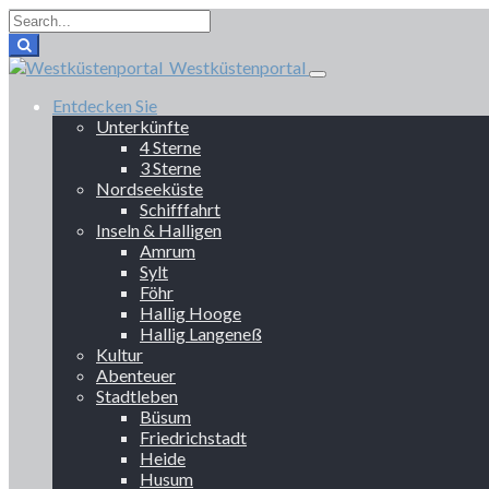
Westküstenportal
Entdecken Sie
Unterkünfte
4 Sterne
3 Sterne
Nordseeküste
Schifffahrt
Inseln & Halligen
Amrum
Sylt
Föhr
Hallig Hooge
Hallig Langeneß
Kultur
Abenteuer
Stadtleben
Büsum
Friedrichstadt
Heide
Husum