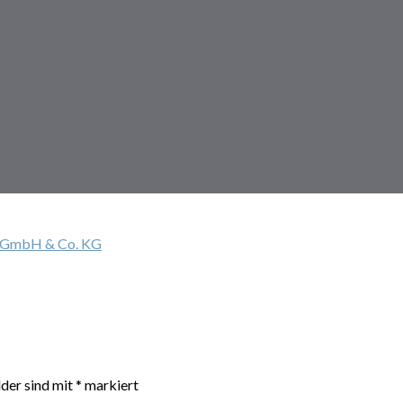
s GmbH & Co. KG
lder sind mit
*
markiert