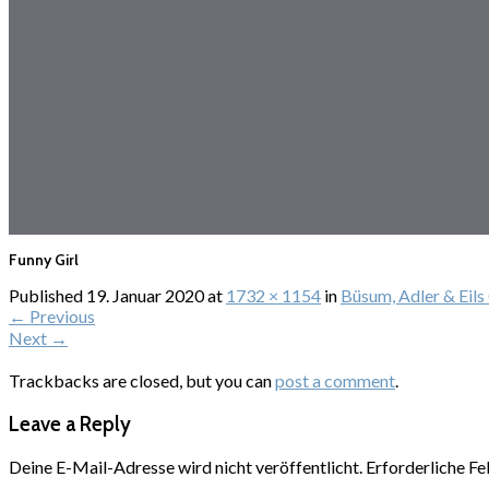
Funny Girl
Published
19. Januar 2020
at
1732 × 1154
in
Büsum, Adler & Eil
←
Previous
Next
→
Trackbacks are closed, but you can
post a comment
.
Leave a Reply
Deine E-Mail-Adresse wird nicht veröffentlicht.
Erforderliche Fe