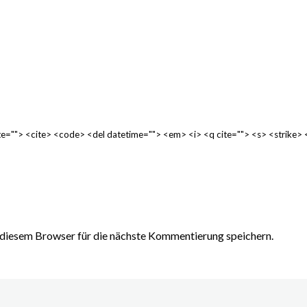
cite=""> <cite> <code> <del datetime=""> <em> <i> <q cite=""> <s> <strike>
diesem Browser für die nächste Kommentierung speichern.