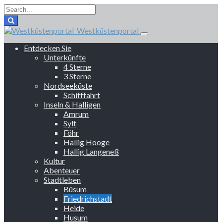
Westküstenportal
Entdecken Sie
Unterkünfte
4 Sterne
3 Sterne
Nordseeküste
Schifffahrt
Inseln & Halligen
Amrum
Sylt
Föhr
Hallig Hooge
Hallig Langeneß
Kultur
Abenteuer
Stadtleben
Büsum
Friedrichstadt
Heide
Husum