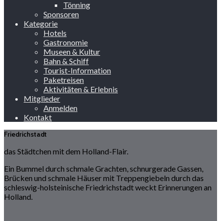
Tönning
Sponsoren
Kategorie
Hotels
Gastronomie
Museen & Kultur
Bahn & Schiff
Tourist-Information
Paketreisen
Aktivitäten & Erlebnis
Mitglieder
Anmelden
Kontakt
Friedrichstadt
das Städtchen mit dem Holland-Flair.
Ein Bummel durch schmale Grachten, schnurgerade Gassen,
Brücken und schmale Häuser mit Treppengiebeln durch das
schleswig-holsteinische Friedrichstadt weckt Erinnerungen an
Holland.