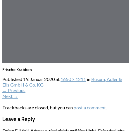
Frische Krabben
Published
19. Januar 2020
at
1650 × 1211
in
Büsum, Adler &
Eils GmbH & Co. KG
←
Previous
Next
→
Trackbacks are closed, but you can
post a comment
.
Leave a Reply
Deine E-Mail-Adresse wird nicht veröffentlicht.
Erforderliche