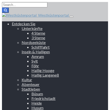
Westküstenportal
Entdecken Sie
Unterkünfte
4 Sterne
3 Sterne
Nordseeküste
Schifffahrt
Inseln & Halligen
Amrum
Sylt
Föhr
Hallig Hooge
Hallig Langeneß
Kultur
Abenteuer
Stadtleben
Büsum
Friedrichstadt
Heide
Husum