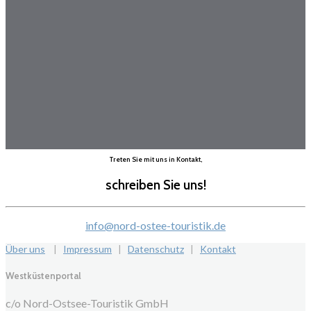
Treten Sie mit uns in Kontakt,
schreiben Sie uns!
info@nord-ostee-touristik.de
Über uns
|
Impressum
|
Datenschutz
|
Kontakt
Westküstenportal
c/o Nord-Ostsee-Touristik GmbH