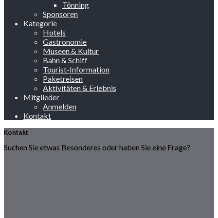
Tönning
Sponsoren
Kategorie
Hotels
Gastronomie
Museen & Kultur
Bahn & Schiff
Tourist-Information
Paketreisen
Aktivitäten & Erlebnis
Mitglieder
Anmelden
Kontakt
Kontakt
Suchen Sie etwas Besonderes oder haben Sie eine Frage?