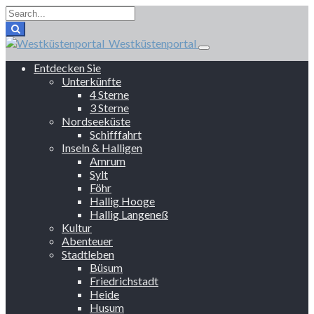
Westküstenportal
Entdecken Sie
Unterkünfte
4 Sterne
3 Sterne
Nordseeküste
Schifffahrt
Inseln & Halligen
Amrum
Sylt
Föhr
Hallig Hooge
Hallig Langeneß
Kultur
Abenteuer
Stadtleben
Büsum
Friedrichstadt
Heide
Husum