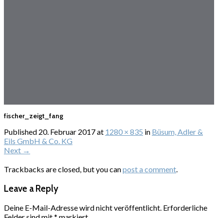
fischer_zeigt_fang
Published
20. Februar 2017
at
1280 × 835
in
Büsum, Adler &
Eils GmbH & Co. KG
Next
→
Trackbacks are closed, but you can
post a comment
.
Leave a Reply
Deine E-Mail-Adresse wird nicht veröffentlicht.
Erforderliche
Felder sind mit
*
markiert