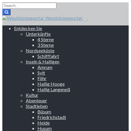
Westküstenportal
Entdecken Sie
Unterkünfte
4 Sterne
3 Sterne
Nordseeküste
Schifffahrt
Inseln & Halligen
Amrum
Sylt
Föhr
Hallig Hooge
Hallig Langeneß
Kultur
Abenteuer
Stadtleben
Büsum
Friedrichstadt
Heide
Husum