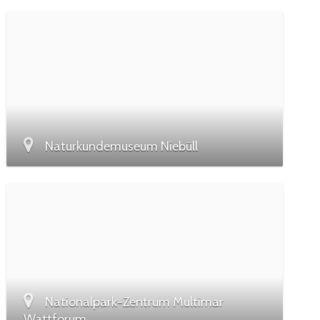
Naturkundemuseum Niebüll
Nationalpark-Zentrum Multimar
Wattforum