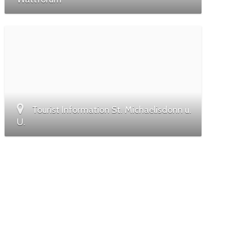
Tourist Information St. Michaelisdonn u.
U.