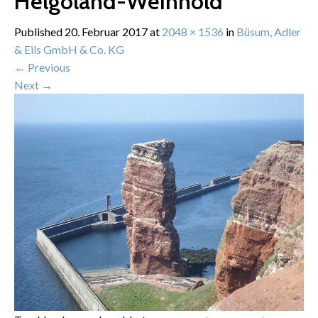
Helgoland-Weinhold
Published
20. Februar 2017
at
2048 × 1536
in
Büsum, Adler
& Eils GmbH & Co. KG
←
Previous
Next
→