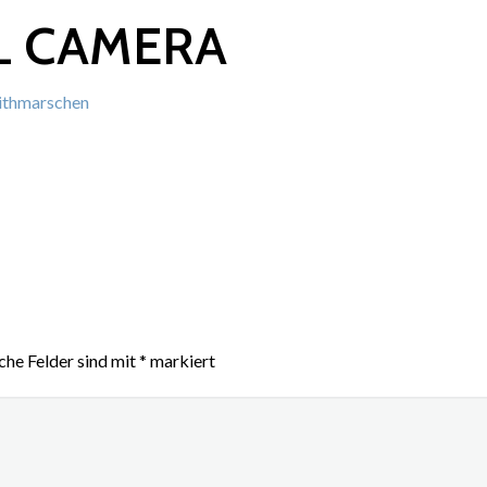
L CAMERA
Dithmarschen
che Felder sind mit
*
markiert