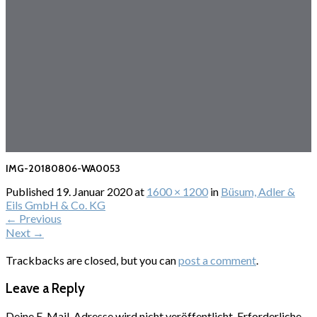
IMG-20180806-WA0053
Published
19. Januar 2020
at
1600 × 1200
in
Büsum, Adler &
Eils GmbH & Co. KG
←
Previous
Next
→
Trackbacks are closed, but you can
post a comment
.
Leave a Reply
Deine E-Mail-Adresse wird nicht veröffentlicht.
Erforderliche