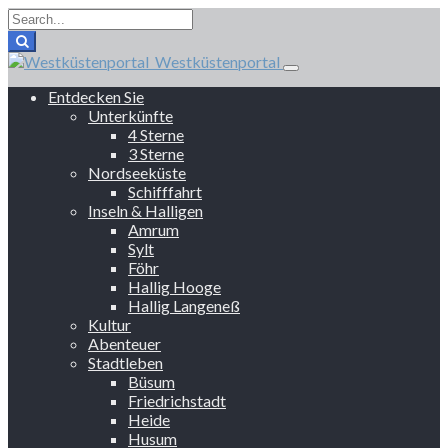
Westküstenportal
Entdecken Sie
Unterkünfte
4 Sterne
3 Sterne
Nordseeküste
Schifffahrt
Inseln & Halligen
Amrum
Sylt
Föhr
Hallig Hooge
Hallig Langeneß
Kultur
Abenteuer
Stadtleben
Büsum
Friedrichstadt
Heide
Husum