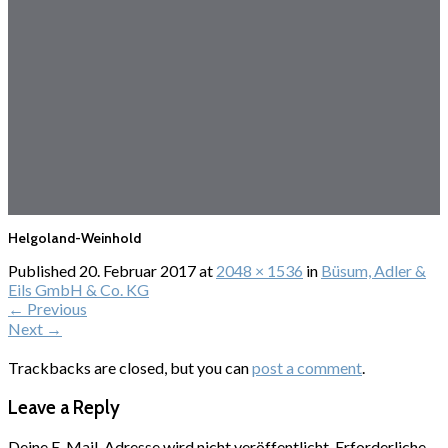
Helgoland-Weinhold
Published
20. Februar 2017
at
2048 × 1536
in
Büsum, Adler &
Eils GmbH & Co. KG
←
Previous
Next
→
Trackbacks are closed, but you can
post a comment
.
Leave a Reply
Deine E-Mail-Adresse wird nicht veröffentlicht.
Erforderliche