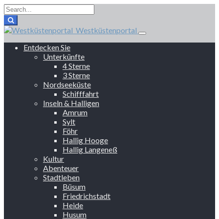
Westküstenportal
Entdecken Sie
Unterkünfte
4 Sterne
3 Sterne
Nordseeküste
Schifffahrt
Inseln & Halligen
Amrum
Sylt
Föhr
Hallig Hooge
Hallig Langeneß
Kultur
Abenteuer
Stadtleben
Büsum
Friedrichstadt
Heide
Husum