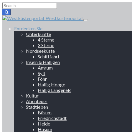
Westküstenportal
Entdecken Sie
Unterkünfte
4 Sterne
3 Sterne
Nordseeküste
Schifffahrt
Inseln & Halligen
Amrum
Sylt
Föhr
Hallig Hooge
Hallig Langeneß
Kultur
Abenteuer
Stadtleben
Büsum
Friedrichstadt
Heide
Husum