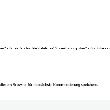
cite=""> <cite> <code> <del datetime=""> <em> <i> <q cite=""> <s> <strike>
diesem Browser für die nächste Kommentierung speichern.