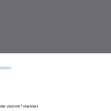
ansport
lder sind mit
*
markiert