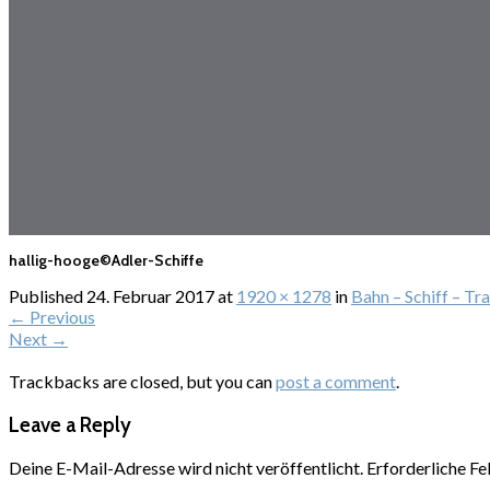
hallig-hooge©Adler-Schiffe
Published
24. Februar 2017
at
1920 × 1278
in
Bahn – Schiff – Tr
←
Previous
Next
→
Trackbacks are closed, but you can
post a comment
.
Leave a Reply
Deine E-Mail-Adresse wird nicht veröffentlicht.
Erforderliche Fe