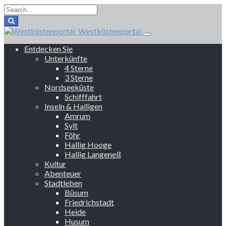
Westküstenportal
Entdecken Sie
Unterkünfte
4 Sterne
3 Sterne
Nordseeküste
Schifffahrt
Inseln & Halligen
Amrum
Sylt
Föhr
Hallig Hooge
Hallig Langeneß
Kultur
Abenteuer
Stadtleben
Büsum
Friedrichstadt
Heide
Husum