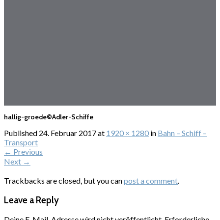
hallig-groede©Adler-Schiffe
Published
24. Februar 2017
at
1920 × 1280
in
Bahn – Schiff –
Transport
←
Previous
Next
→
Trackbacks are closed, but you can
post a comment
.
Leave a Reply
Deine E-Mail-Adresse wird nicht veröffentlicht.
Erforderliche