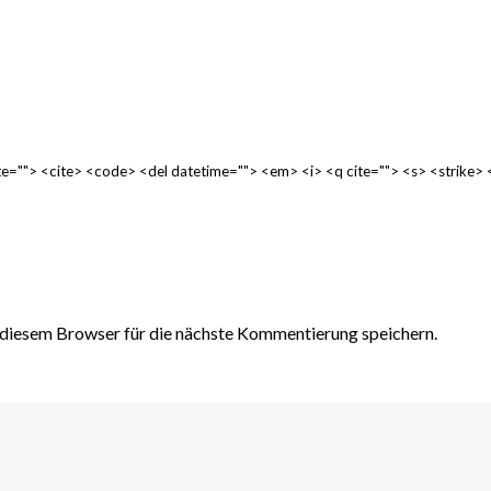
cite=""> <cite> <code> <del datetime=""> <em> <i> <q cite=""> <s> <strike>
diesem Browser für die nächste Kommentierung speichern.