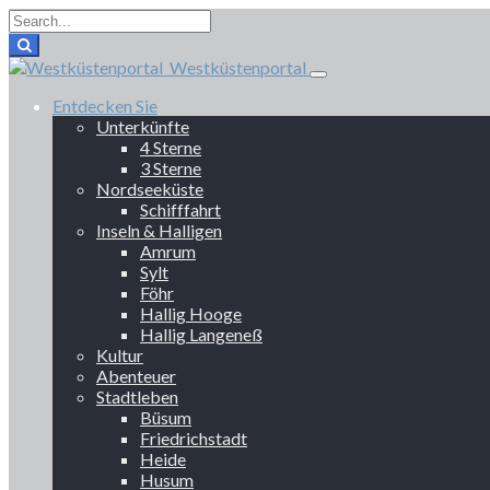
Westküstenportal
Entdecken Sie
Unterkünfte
4 Sterne
3 Sterne
Nordseeküste
Schifffahrt
Inseln & Halligen
Amrum
Sylt
Föhr
Hallig Hooge
Hallig Langeneß
Kultur
Abenteuer
Stadtleben
Büsum
Friedrichstadt
Heide
Husum