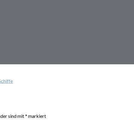
Schiffe
lder sind mit
*
markiert