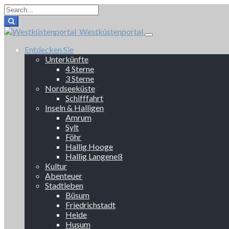
Westküstenportal
Entdecken Sie
Unterkünfte
4 Sterne
3 Sterne
Nordseeküste
Schifffahrt
Inseln & Halligen
Amrum
Sylt
Föhr
Hallig Hooge
Hallig Langeneß
Kultur
Abenteuer
Stadtleben
Büsum
Friedrichstadt
Heide
Husum