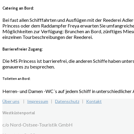
Catering an Bord:
Bei fast allen Schifffahrten und Ausflügen mit der Reederei Adl
Princess oder dem Raddampfer Freya erwarten Sie umfangreiche 
Möglichkeiten zur Verfügung: Brunchen an Bord, zünftiges Miesm
einzelnen Tourbeschreibungen der Reederei.
Barrierefreier Zugang:
Die MS Princess ist barrierefrei, die anderen Schiffe haben unter
genaueres zu besprechen.
Toiletten an Bord:
Herren- und Damen -WC´s auf jedem Schiff in unterschiedlicher
Über uns
|
Impressum
|
Datenschutz
|
Kontakt
Westküstenportal
c/o Nord-Ostsee-Touristik GmbH