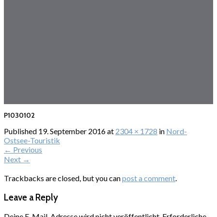
P1030102
Published
19. September 2016
at
2304 × 1728
in
Nord-
Ostsee-Touristik
←
Previous
Next
→
Trackbacks are closed, but you can
post a comment
.
Leave a Reply
Deine E-Mail-Adresse wird nicht veröffentlicht.
Erforderliche