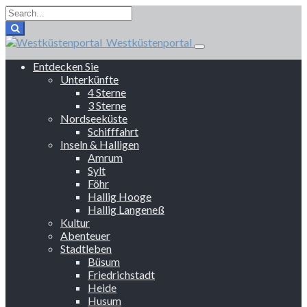
Westküstenportal
Entdecken Sie
Unterkünfte
4 Sterne
3 Sterne
Nordseeküste
Schifffahrt
Inseln & Halligen
Amrum
Sylt
Föhr
Hallig Hooge
Hallig Langeneß
Kultur
Abenteuer
Stadtleben
Büsum
Friedrichstadt
Heide
Husum