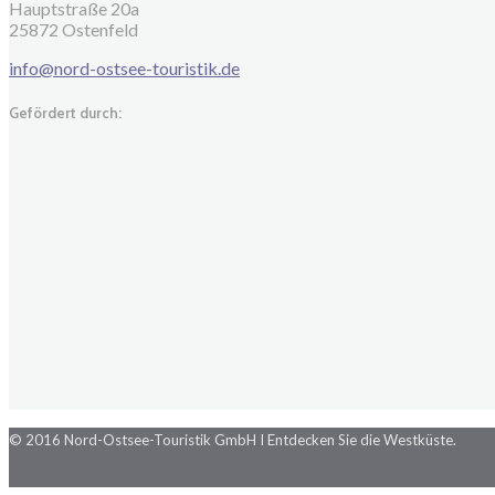
Hauptstraße 20a
25872 Ostenfeld
info@nord-ostsee-touristik.de
Gefördert durch:
© 2016 Nord-Ostsee-Touristik GmbH I Entdecken Sie die Westküste.