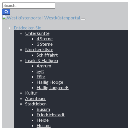
Westküstenportal
Entdecken Sie
Unterkünfte
4 Sterne
3 Sterne
Nordseeküste
Schifffahrt
Inseln & Halligen
Amrum
Sylt
Föhr
Hallig Hooge
Hallig Langeneß
Kultur
Abenteuer
Stadtleben
Büsum
Friedrichstadt
Heide
Husum