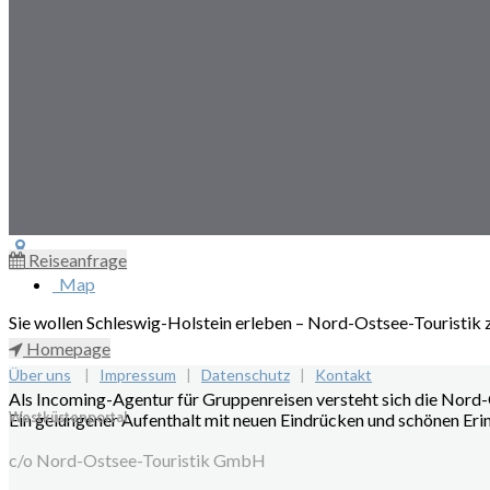
Reiseanfrage
Toggle
navigation
Map
Sie wollen Schleswig-Holstein erleben – Nord-Ostsee-Touristik z
Homepage
Über uns
|
Impressum
|
Datenschutz
|
Kontakt
Als Incoming-Agentur für Gruppenreisen versteht sich die Nord-
Westküstenportal
Ein gelungener Aufenthalt mit neuen Eindrücken und schönen Erin
c/o Nord-Ostsee-Touristik GmbH