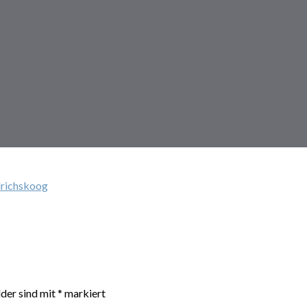
drichskoog
lder sind mit
*
markiert