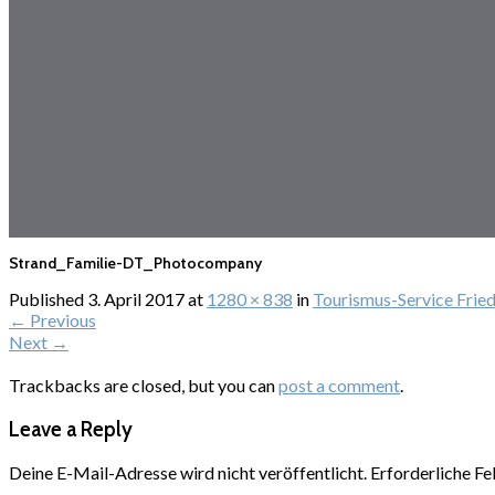
Strand_Familie-DT_Photocompany
Published
3. April 2017
at
1280 × 838
in
Tourismus-Service Frie
←
Previous
Next
→
Trackbacks are closed, but you can
post a comment
.
Leave a Reply
Deine E-Mail-Adresse wird nicht veröffentlicht.
Erforderliche Fe