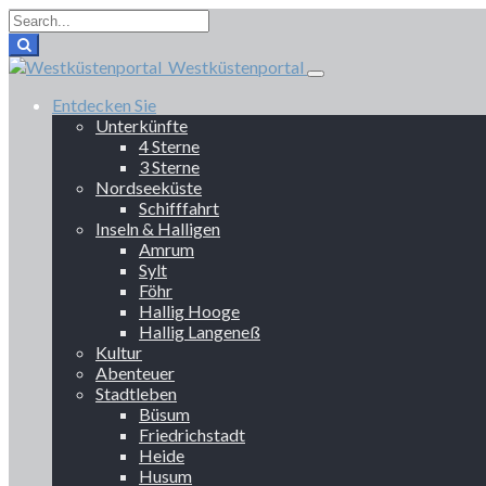
Westküstenportal
Entdecken Sie
Unterkünfte
4 Sterne
3 Sterne
Nordseeküste
Schifffahrt
Inseln & Halligen
Amrum
Sylt
Föhr
Hallig Hooge
Hallig Langeneß
Kultur
Abenteuer
Stadtleben
Büsum
Friedrichstadt
Heide
Husum