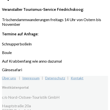
Veranstalter Tourismus-Service Friedrichskoog:
Trischendammwanderungen freitags 14 Uhr von Ostern bis
November
Termine auf Anfrage:
Schnupperboßeln
Boule
Auf Krabbenfang wie anno dazumal
Gänsesafari
Über uns
|
Impressum
|
Datenschutz
|
Kontakt
Westküstenportal
c/o Nord-Ostsee-Touristik GmbH
Hauptstraße 20a