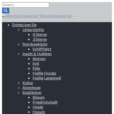
Westküstenportal
Entdecken Sie
Unterkünfte
4 Sterne
3 Sterne
Nordseeküste
Schifffahrt
Inseln & Halligen
Amrum
Sylt
Föhr
Hallig Hooge
Hallig Langeneß
Kultur
Abenteuer
Stadtleben
Büsum
Friedrichstadt
Heide
Husum