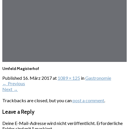
Umfeld Magisterhof
Published
16. März 2017
at
1089 × 125
in
Gastronomie
←
Previous
Next
→
Trackbacks are closed, but you can
post a comment
.
Leave a Reply
Deine E-Mail-Adresse wird nicht veröffentlicht.
Erforderliche
Felder sind mit
*
markiert