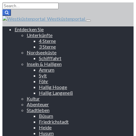
Westküstenportal
Entdecken Sie
Unterkünfte
4 Sterne
3 Sterne
Nordseeküste
Schifffahrt
Inseln & Halligen
Amrum
Sylt
Föhr
Hallig Hooge
Hallig Langeneß
Kultur
Abenteuer
Stadtleben
Büsum
Friedrichstadt
Heide
Husum