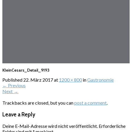
KleinCesars_Detail_9193
Published
22. März 2017
at
1200 × 800
in
Gastronomie
←
Previous
Next
→
Trackbacks are closed, but you can
post a comment
.
Leave a Reply
Deine E-Mail-Adresse wird nicht veröffentlicht.
Erforderliche
Felder sind mit
*
markiert