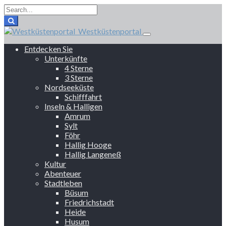
Westküstenportal
Entdecken Sie
Unterkünfte
4 Sterne
3 Sterne
Nordseeküste
Schifffahrt
Inseln & Halligen
Amrum
Sylt
Föhr
Hallig Hooge
Hallig Langeneß
Kultur
Abenteuer
Stadtleben
Büsum
Friedrichstadt
Heide
Husum