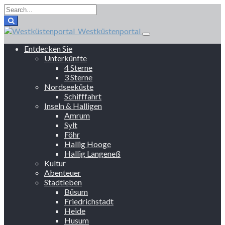
Westküstenportal
Entdecken Sie
Unterkünfte
4 Sterne
3 Sterne
Nordseeküste
Schifffahrt
Inseln & Halligen
Amrum
Sylt
Föhr
Hallig Hooge
Hallig Langeneß
Kultur
Abenteuer
Stadtleben
Büsum
Friedrichstadt
Heide
Husum