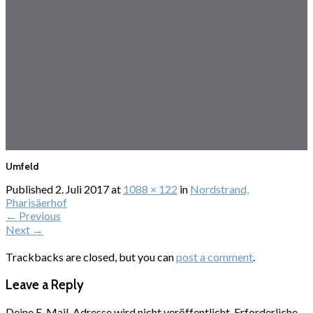
Umfeld
Published
2. Juli 2017
at
1088 × 122
in
Nordstrand,
Pharisäerhof
←
Previous
Next
→
Trackbacks are closed, but you can
post a comment
.
Leave a Reply
Deine E-Mail-Adresse wird nicht veröffentlicht.
Erforderliche