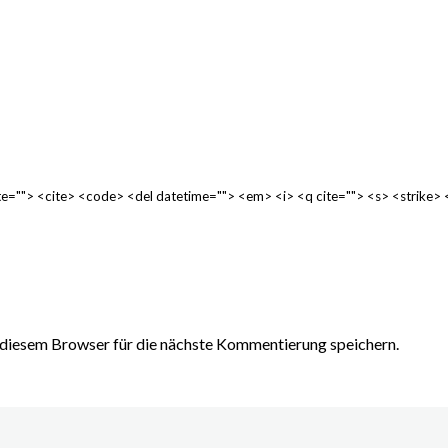
cite=""> <cite> <code> <del datetime=""> <em> <i> <q cite=""> <s> <strike>
diesem Browser für die nächste Kommentierung speichern.