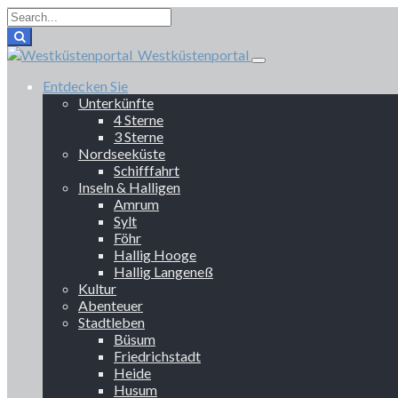
Westküstenportal
Entdecken Sie
Unterkünfte
4 Sterne
3 Sterne
Nordseeküste
Schifffahrt
Inseln & Halligen
Amrum
Sylt
Föhr
Hallig Hooge
Hallig Langeneß
Kultur
Abenteuer
Stadtleben
Büsum
Friedrichstadt
Heide
Husum