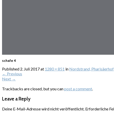
schafe 4
Published
2. Juli 2017
at
1280 × 851
in
Nordstrand, Pharisäerhof
←
Previous
Next
→
Trackbacks are closed, but you can
post a comment
.
Leave a Reply
Deine E-Mail-Adresse wird nicht veröffentlicht.
Erforderliche Fe