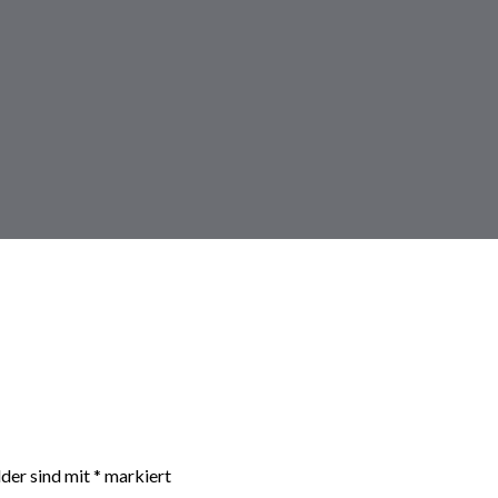
lder sind mit
*
markiert