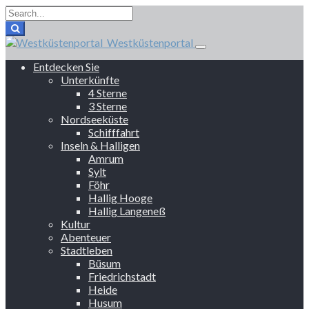
Westküstenportal
Entdecken Sie
Unterkünfte
4 Sterne
3 Sterne
Nordseeküste
Schifffahrt
Inseln & Halligen
Amrum
Sylt
Föhr
Hallig Hooge
Hallig Langeneß
Kultur
Abenteuer
Stadtleben
Büsum
Friedrichstadt
Heide
Husum