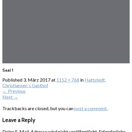
Saal 1
Published
3. März 2017
at
1152 × 768
in
Hattstedt,
Christiansen`s Gasthof
←
Previous
Next
→
Trackbacks are closed, but you can
post a comment
.
Leave a Reply
Deine E-Mail-Adresse wird nicht veröffentlicht.
Erforderliche