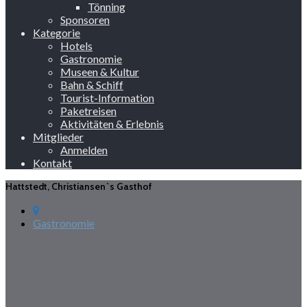
Tönning
Sponsoren
Kategorie
Hotels
Gastronomie
Museen & Kultur
Bahn & Schiff
Tourist-Information
Paketreisen
Aktivitäten & Erlebnis
Mitglieder
Anmelden
Kontakt
Hattstedt, Christiansen`s Gasthof
Gastronomie