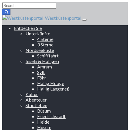
Westküstenportal
Entdecken Sie
Unterkünfte
4 Sterne
3 Sterne
Nordseeküste
Schifffahrt
Inseln & Halligen
Amrum
Sylt
Föhr
Hallig Hooge
Hallig Langeneß
Kultur
Abenteuer
Stadtleben
Büsum
Friedrichstadt
Heide
Husum