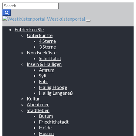
Westküstenportal
Entdecken Sie
Unterkünfte
4 Sterne
3 Sterne
Nordseeküste
Schifffahrt
Inseln & Halligen
Amrum
Sylt
Föhr
Hallig Hooge
Hallig Langeneß
Kultur
Abenteuer
Stadtleben
Büsum
Friedrichstadt
Heide
Husum