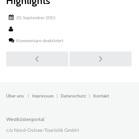
Highlights
20. September 2015
für
Kommentare deaktiviert
Highlights
Post
navigation
Über uns
|
Impressum
|
Datenschutz
|
Kontakt
Westküstenportal
c/o Nord-Ostsee-Touristik GmbH