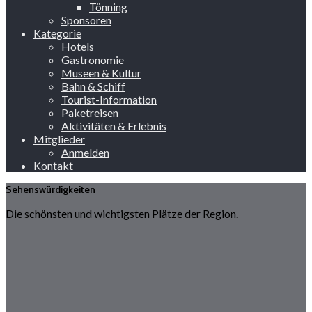
Tönning
Sponsoren
Kategorie
Hotels
Gastronomie
Museen & Kultur
Bahn & Schiff
Tourist-Information
Paketreisen
Aktivitäten & Erlebnis
Mitglieder
Anmelden
Kontakt
Sehenswürdigkeiten
Die schönsten und wichtigsten Plätze der Region.