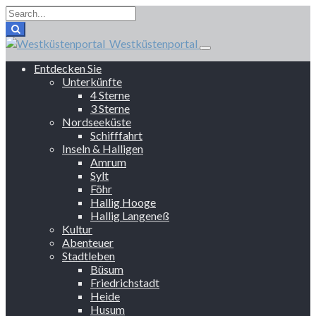
Westküstenportal
Entdecken Sie
Unterkünfte
4 Sterne
3 Sterne
Nordseeküste
Schifffahrt
Inseln & Halligen
Amrum
Sylt
Föhr
Hallig Hooge
Hallig Langeneß
Kultur
Abenteuer
Stadtleben
Büsum
Friedrichstadt
Heide
Husum