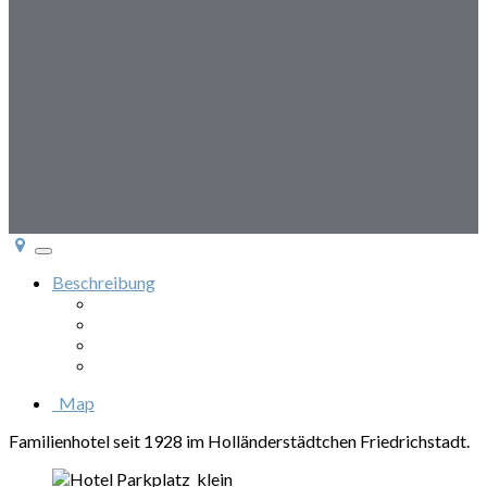
Toggle
navigation
Beschreibung
Galerie & Zimmer
Lage & Ausstattung
Besonderheiten
Anfrage
Map
Familienhotel seit 1928 im Holländerstädtchen Friedrichstadt.