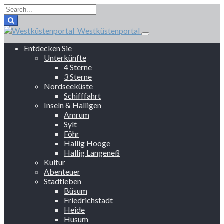
Westküstenportal
Entdecken Sie
Unterkünfte
4 Sterne
3 Sterne
Nordseeküste
Schifffahrt
Inseln & Halligen
Amrum
Sylt
Föhr
Hallig Hooge
Hallig Langeneß
Kultur
Abenteuer
Stadtleben
Büsum
Friedrichstadt
Heide
Husum