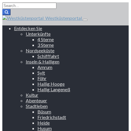
Westküstenportal
Entdecken Sie
Unterkünfte
4 Sterne
3 Sterne
Nordseeküste
Schifffahrt
Inseln & Halligen
Amrum
Sylt
Föhr
Hallig Hooge
Hallig Langeneß
Kultur
Abenteuer
Stadtleben
Büsum
Friedrichstadt
Heide
Husum