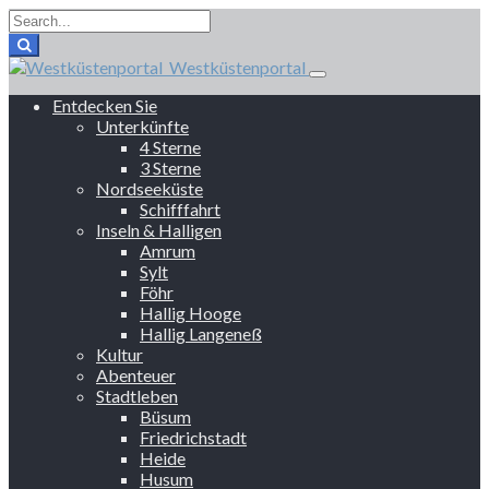
Westküstenportal
Entdecken Sie
Unterkünfte
4 Sterne
3 Sterne
Nordseeküste
Schifffahrt
Inseln & Halligen
Amrum
Sylt
Föhr
Hallig Hooge
Hallig Langeneß
Kultur
Abenteuer
Stadtleben
Büsum
Friedrichstadt
Heide
Husum