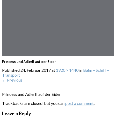
Princess und AdlerII auf der Eider
Published
24. Februar 2017
at
1920 × 1440
in
Bahn – Schiff –
Transport
←
Previous
Princess und AdlerII auf der Eider
Trackbacks are closed, but you can
post a comment
.
Leave a Reply