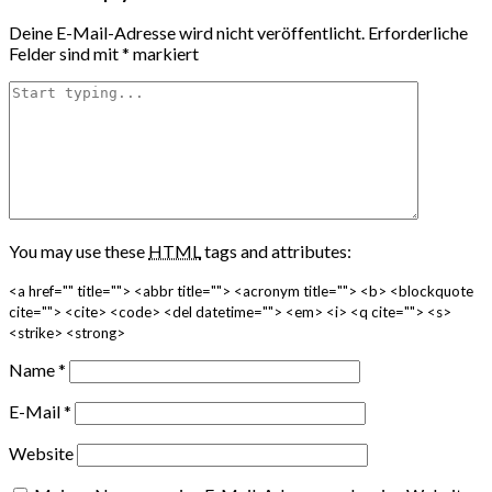
Deine E-Mail-Adresse wird nicht veröffentlicht.
Erforderliche
Felder sind mit
*
markiert
You may use these
HTML
tags and attributes:
<a href="" title=""> <abbr title=""> <acronym title=""> <b> <blockquote
cite=""> <cite> <code> <del datetime=""> <em> <i> <q cite=""> <s>
<strike> <strong>
Name
*
E-Mail
*
Website