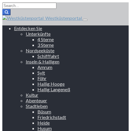
Westküstenportal
Entdecken Sie
Unterkünfte
4 Sterne
3 Sterne
Nordseeküste
Schifffahrt
Inseln & Halligen
Amrum
Sylt
Föhr
Hallig Hooge
Hallig Langeneß
Kultur
Abenteuer
Stadtleben
Büsum
Friedrichstadt
Heide
Husum