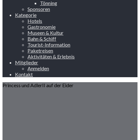
Tönning
Sponsoren
Kategorie
Hotels
Gastronomie
Museen & Kultur
Bahn & Schiff
Tourist-Information
Paketreisen
Aktivitäten & Erlebnis
Mitglieder
Anmelden
Kontakt
Princess und AdlerII auf der Eider