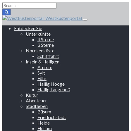
Westküstenportal
Entdecken Sie
Unterkünfte
4 Sterne
3 Sterne
Nordseeküste
Schifffahrt
Inseln & Halligen
Amrum
Sylt
Föhr
Hallig Hooge
Hallig Langeneß
Kultur
Abenteuer
Stadtleben
Büsum
Friedrichstadt
Heide
Husum