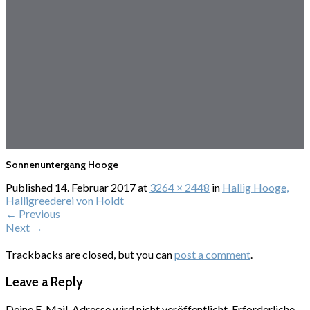
Sonnenuntergang Hooge
Published
14. Februar 2017
at
3264 × 2448
in
Hallig Hooge,
Halligreederei von Holdt
←
Previous
Next
→
Trackbacks are closed, but you can
post a comment
.
Leave a Reply
Deine E-Mail-Adresse wird nicht veröffentlicht.
Erforderliche