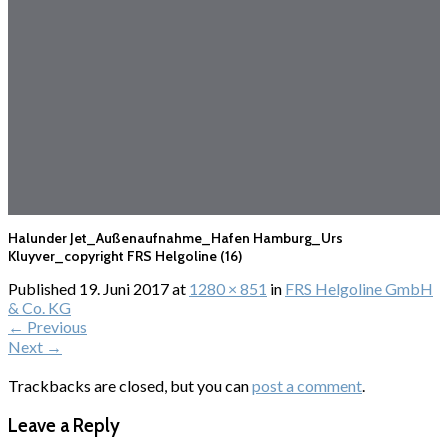
Halunder Jet_Außenaufnahme_Hafen Hamburg_Urs
Kluyver_copyright FRS Helgoline (16)
Published
19. Juni 2017
at
1280 × 851
in
FRS Helgoline GmbH
& Co. KG
←
Previous
Next
→
Trackbacks are closed, but you can
post a comment
.
Leave a Reply