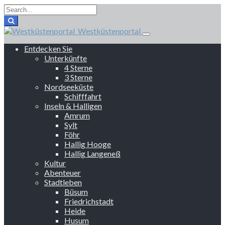
Westküstenportal
Entdecken Sie
Unterkünfte
4 Sterne
3 Sterne
Nordseeküste
Schifffahrt
Inseln & Halligen
Amrum
Sylt
Föhr
Hallig Hooge
Hallig Langeneß
Kultur
Abenteuer
Stadtleben
Büsum
Friedrichstadt
Heide
Husum