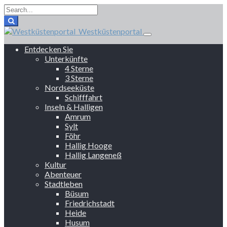
Westküstenportal
Entdecken Sie
Unterkünfte
4 Sterne
3 Sterne
Nordseeküste
Schifffahrt
Inseln & Halligen
Amrum
Sylt
Föhr
Hallig Hooge
Hallig Langeneß
Kultur
Abenteuer
Stadtleben
Büsum
Friedrichstadt
Heide
Husum