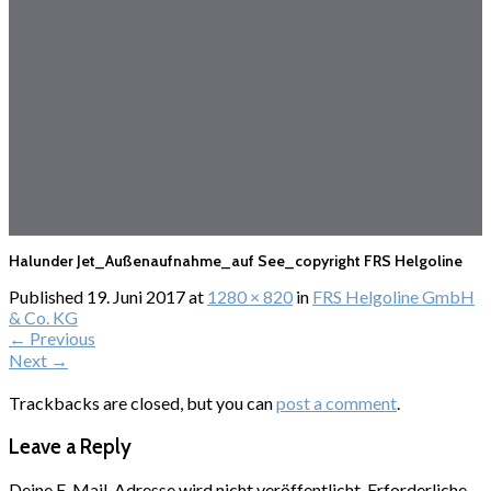
Halunder Jet_Außenaufnahme_auf See_copyright FRS Helgoline
Published
19. Juni 2017
at
1280 × 820
in
FRS Helgoline GmbH
& Co. KG
←
Previous
Next
→
Trackbacks are closed, but you can
post a comment
.
Leave a Reply
Deine E-Mail-Adresse wird nicht veröffentlicht.
Erforderliche