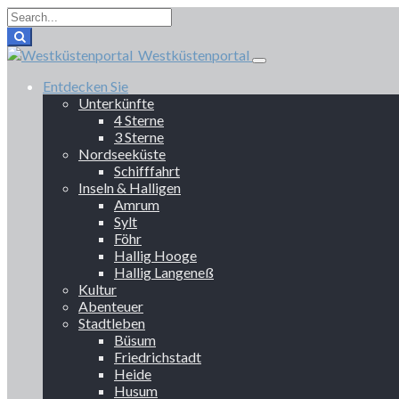
Westküstenportal
Entdecken Sie
Unterkünfte
4 Sterne
3 Sterne
Nordseeküste
Schifffahrt
Inseln & Halligen
Amrum
Sylt
Föhr
Hallig Hooge
Hallig Langeneß
Kultur
Abenteuer
Stadtleben
Büsum
Friedrichstadt
Heide
Husum