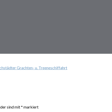
ichstädter Grachten- u. Treeneschiffahrt
lder sind mit
*
markiert