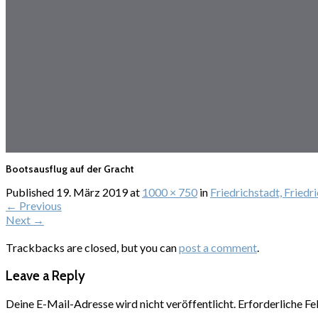
Bootsausflug auf der Gracht
Published
19. März 2019
at
1000 × 750
in
Friedrichstadt, Friedr
←
Previous
Next
→
Trackbacks are closed, but you can
post a comment
.
Leave a Reply
Deine E-Mail-Adresse wird nicht veröffentlicht.
Erforderliche Fe