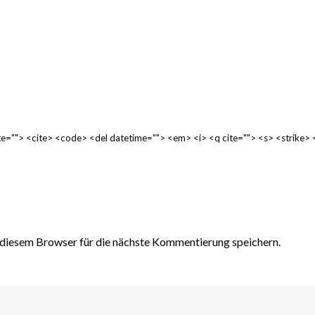
cite=""> <cite> <code> <del datetime=""> <em> <i> <q cite=""> <s> <strike>
diesem Browser für die nächste Kommentierung speichern.