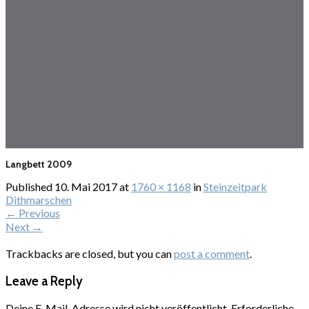
Langbett 2009
Published
10. Mai 2017
at
1760 × 1168
in
Steinzeitpark
Dithmarschen
←
Previous
Next
→
Trackbacks are closed, but you can
post a comment
.
Leave a Reply
Deine E-Mail-Adresse wird nicht veröffentlicht.
Erforderliche