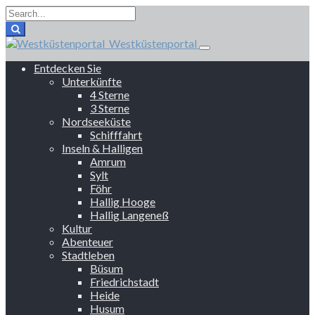
Westküstenportal
Entdecken Sie
Unterkünfte
4 Sterne
3 Sterne
Nordseeküste
Schifffahrt
Inseln & Halligen
Amrum
Sylt
Föhr
Hallig Hooge
Hallig Langeneß
Kultur
Abenteuer
Stadtleben
Büsum
Friedrichstadt
Heide
Husum