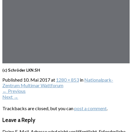
(c) Schröder LKN.SH
Published
10. Mai 2017
at
1280 × 853
in
Nationalpark-
Zentrum Multimar Wattforum
←
Previous
Next
→
Trackbacks are closed, but you can
post a comment
.
Leave a Reply
Deine E-Mail-Adresse wird nicht veröffentlicht.
Erforderliche