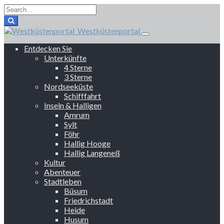
Westküstenportal
Entdecken Sie
Unterkünfte
4 Sterne
3 Sterne
Nordseeküste
Schifffahrt
Inseln & Halligen
Amrum
Sylt
Föhr
Hallig Hooge
Hallig Langeneß
Kultur
Abenteuer
Stadtleben
Büsum
Friedrichstadt
Heide
Husum