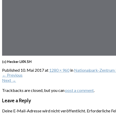
(c) Hecker LKN.SH
Published
10. Mai 2017
at
1280 × 960
in
Nationalpark-Zentrum
←
Previous
Next
→
Trackbacks are closed, but you can
post a comment
.
Leave a Reply
Deine E-Mail-Adresse wird nicht veröffentlicht.
Erforderliche Fe