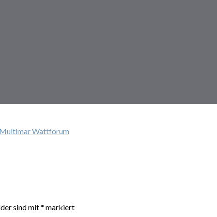
 Multimar Wattforum
lder sind mit
*
markiert