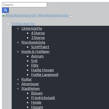
Westküstenportal
Entdecken Sie
Unterkünfte
4 Sterne
3 Sterne
Nordseeküste
Schifffahrt
Inseln & Halligen
Amrum
Sylt
Föhr
Hallig Hooge
Hallig Langeneß
Kultur
Abenteuer
Stadtleben
Büsum
Friedrichstadt
Heide
Husum