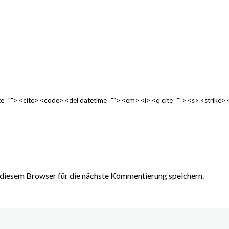
cite=""> <cite> <code> <del datetime=""> <em> <i> <q cite=""> <s> <strike>
diesem Browser für die nächste Kommentierung speichern.