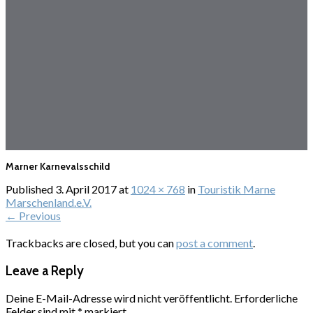
Marner Karnevalsschild
Published
3. April 2017
at
1024 × 768
in
Touristik Marne
Marschenland.e.V.
←
Previous
Trackbacks are closed, but you can
post a comment
.
Leave a Reply
Deine E-Mail-Adresse wird nicht veröffentlicht.
Erforderliche
Felder sind mit
*
markiert