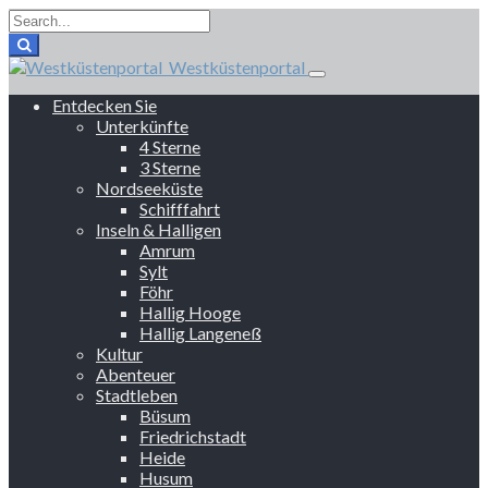
Westküstenportal
Entdecken Sie
Unterkünfte
4 Sterne
3 Sterne
Nordseeküste
Schifffahrt
Inseln & Halligen
Amrum
Sylt
Föhr
Hallig Hooge
Hallig Langeneß
Kultur
Abenteuer
Stadtleben
Büsum
Friedrichstadt
Heide
Husum