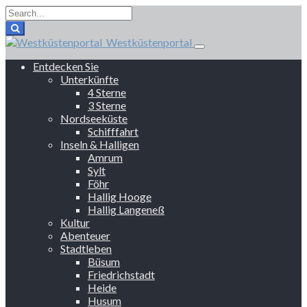
Westküstenportal
Entdecken Sie
Unterkünfte
4 Sterne
3 Sterne
Nordseeküste
Schifffahrt
Inseln & Halligen
Amrum
Sylt
Föhr
Hallig Hooge
Hallig Langeneß
Kultur
Abenteuer
Stadtleben
Büsum
Friedrichstadt
Heide
Husum