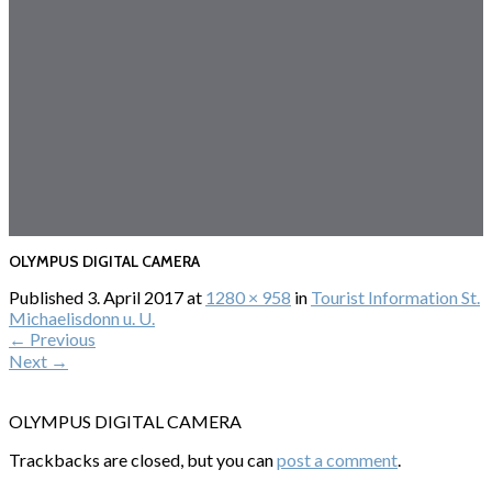
OLYMPUS DIGITAL CAMERA
Published
3. April 2017
at
1280 × 958
in
Tourist Information St.
Michaelisdonn u. U.
←
Previous
Next
→
OLYMPUS DIGITAL CAMERA
Trackbacks are closed, but you can
post a comment
.