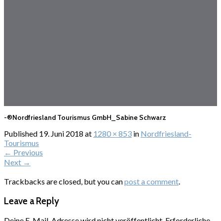
-®Nordfriesland Tourismus GmbH_Sabine Schwarz
Published
19. Juni 2018
at
1280 × 853
in
Nordfriesland-
Tourismus
←
Previous
Next
→
Trackbacks are closed, but you can
post a comment
.
Leave a Reply
Deine E-Mail-Adresse wird nicht veröffentlicht.
Erforderliche