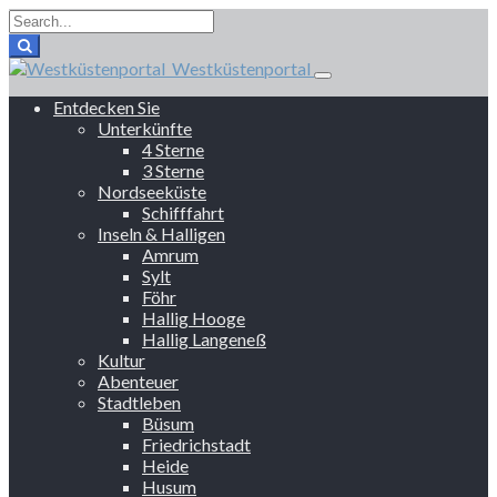
Westküstenportal
Entdecken Sie
Unterkünfte
4 Sterne
3 Sterne
Nordseeküste
Schifffahrt
Inseln & Halligen
Amrum
Sylt
Föhr
Hallig Hooge
Hallig Langeneß
Kultur
Abenteuer
Stadtleben
Büsum
Friedrichstadt
Heide
Husum