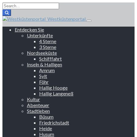
Westküstenportal
Entdecken Sie
Unterkünfte
4 Sterne
3 Sterne
Nordseeküste
Schifffahrt
Inseln & Halligen
Amrum
Sylt
Föhr
Hallig Hooge
Hallig Langeneß
Kultur
Abenteuer
Stadtleben
Büsum
Friedrichstadt
Heide
Husum