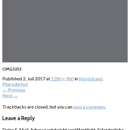
CIMG3253
Published
2. Juli 2017
at
1280 × 960
in
Nordstrand,
Pharisäerhof
←
Previous
Next
→
Trackbacks are closed, but you can
post a comment
.
Leave a Reply
Deine E-Mail-Adresse wird nicht veröffentlicht.
Erforderliche