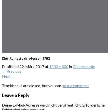
KleinRumpsteak_Messer_1782
Published
22. März 2017
at
1200 × 800
in
Gastronomie
←
Previous
Next
→
Trackbacks are closed, but you can
post a comment
.
Leave a Reply
Deine E-Mail-Adresse wird nicht veröffentlicht.
Erforderliche
Felder sind mit
*
markiert