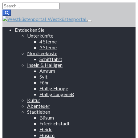
Westküstenportal
Entdecken Sie
Unterkünfte
4 Sterne
3 Sterne
Nordseeküste
Schifffahrt
Inseln & Halligen
Amrum
Sylt
Föhr
Hallig Hooge
Hallig Langeneß
Kultur
Abenteuer
Stadtleben
Büsum
Friedrichstadt
Heide
Husum