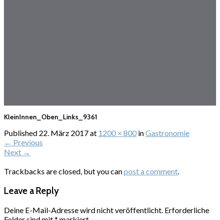
KleinInnen_Oben_Links_9361
Published
22. März 2017
at
1200 × 800
in
Gastronomie
←
Previous
Next
→
Trackbacks are closed, but you can
post a comment
.
Leave a Reply
Deine E-Mail-Adresse wird nicht veröffentlicht.
Erforderliche
Felder sind mit
*
markiert