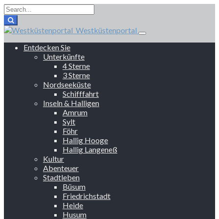
Westküstenportal
Entdecken Sie
Unterkünfte
4 Sterne
3 Sterne
Nordseeküste
Schifffahrt
Inseln & Halligen
Amrum
Sylt
Föhr
Hallig Hooge
Hallig Langeneß
Kultur
Abenteuer
Stadtleben
Büsum
Friedrichstadt
Heide
Husum