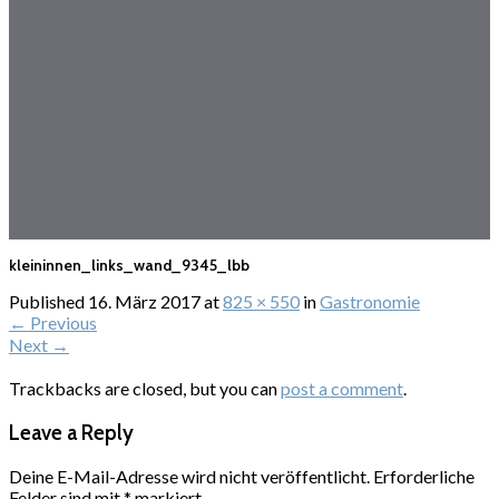
kleininnen_links_wand_9345_lbb
Published
16. März 2017
at
825 × 550
in
Gastronomie
←
Previous
Next
→
Trackbacks are closed, but you can
post a comment
.
Leave a Reply
Deine E-Mail-Adresse wird nicht veröffentlicht.
Erforderliche
Felder sind mit
*
markiert