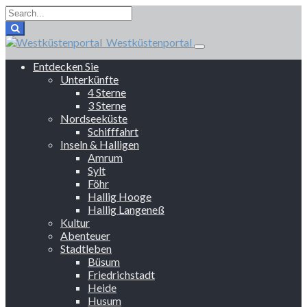
Westküstenportal
Entdecken Sie
Unterkünfte
4 Sterne
3 Sterne
Nordseeküste
Schifffahrt
Inseln & Halligen
Amrum
Sylt
Föhr
Hallig Hooge
Hallig Langeneß
Kultur
Abenteuer
Stadtleben
Büsum
Friedrichstadt
Heide
Husum