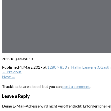
2015Hilligenley030
Published
4. März 2017
at
1280 × 853
in
Hallig Langeneß, Gastha
←
Previous
Next
→
Trackbacks are closed, but you can
post a comment
.
Leave a Reply
Deine E-Mail-Adresse wird nicht veröffentlicht.
Erforderliche Fe