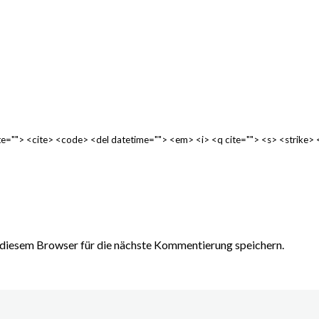
cite=""> <cite> <code> <del datetime=""> <em> <i> <q cite=""> <s> <strike>
diesem Browser für die nächste Kommentierung speichern.