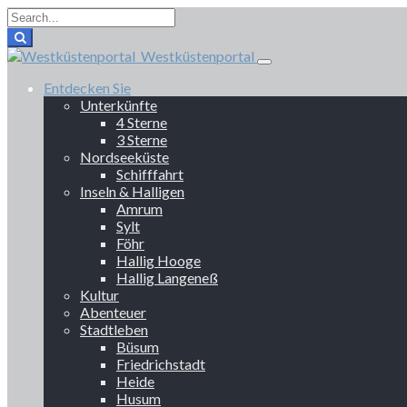
Westküstenportal
Entdecken Sie
Unterkünfte
4 Sterne
3 Sterne
Nordseeküste
Schifffahrt
Inseln & Halligen
Amrum
Sylt
Föhr
Hallig Hooge
Hallig Langeneß
Kultur
Abenteuer
Stadtleben
Büsum
Friedrichstadt
Heide
Husum