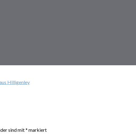
us Hilligenley
lder sind mit
*
markiert