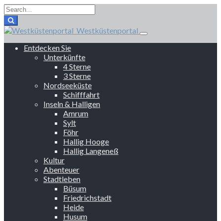
Westküstenportal
Entdecken Sie
Unterkünfte
4 Sterne
3 Sterne
Nordseeküste
Schifffahrt
Inseln & Halligen
Amrum
Sylt
Föhr
Hallig Hooge
Hallig Langeneß
Kultur
Abenteuer
Stadtleben
Büsum
Friedrichstadt
Heide
Husum