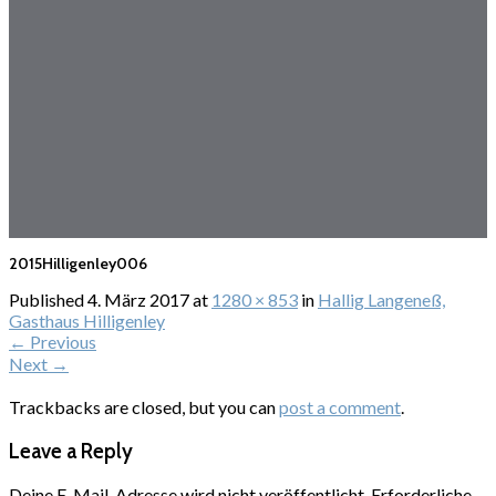
2015Hilligenley006
Published
4. März 2017
at
1280 × 853
in
Hallig Langeneß,
Gasthaus Hilligenley
←
Previous
Next
→
Trackbacks are closed, but you can
post a comment
.
Leave a Reply
Deine E-Mail-Adresse wird nicht veröffentlicht.
Erforderliche