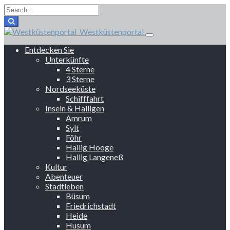
Westküstenportal
Entdecken Sie
Unterkünfte
4 Sterne
3 Sterne
Nordseeküste
Schifffahrt
Inseln & Halligen
Amrum
Sylt
Föhr
Hallig Hooge
Hallig Langeneß
Kultur
Abenteuer
Stadtleben
Büsum
Friedrichstadt
Heide
Husum