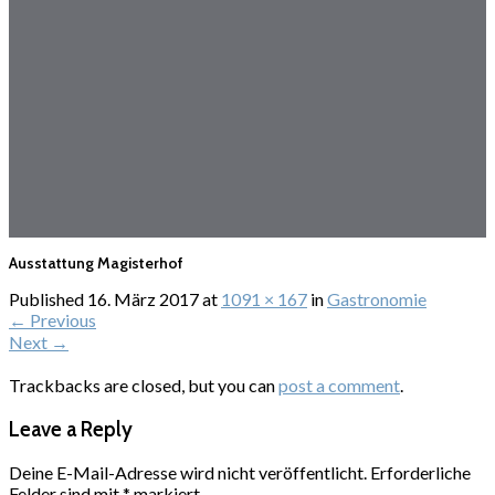
Ausstattung Magisterhof
Published
16. März 2017
at
1091 × 167
in
Gastronomie
←
Previous
Next
→
Trackbacks are closed, but you can
post a comment
.
Leave a Reply
Deine E-Mail-Adresse wird nicht veröffentlicht.
Erforderliche
Felder sind mit
*
markiert