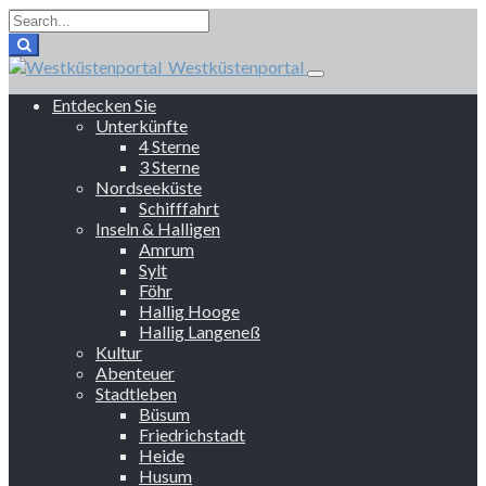
Westküstenportal
Entdecken Sie
Unterkünfte
4 Sterne
3 Sterne
Nordseeküste
Schifffahrt
Inseln & Halligen
Amrum
Sylt
Föhr
Hallig Hooge
Hallig Langeneß
Kultur
Abenteuer
Stadtleben
Büsum
Friedrichstadt
Heide
Husum