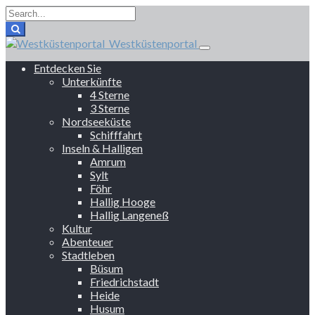
Westküstenportal
Entdecken Sie
Unterkünfte
4 Sterne
3 Sterne
Nordseeküste
Schifffahrt
Inseln & Halligen
Amrum
Sylt
Föhr
Hallig Hooge
Hallig Langeneß
Kultur
Abenteuer
Stadtleben
Büsum
Friedrichstadt
Heide
Husum