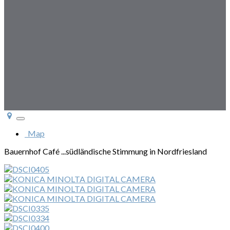
Toggle
navigation
Map
Bauernhof Café ...südländische Stimmung in Nordfriesland